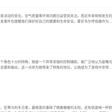
，就可以轻松处理所有夜间工作的任务，包括人…
人类活动的变化，空气质量等环境问题日益受到关注。而近年来频频发生
突发事件也提醒我们保护好自己的健康和生命安全。霍尼韦尔呼吸器作为
防护装备，其重要性不容忽视。 1、霍尼韦尔呼吸器的概述 霍尼韦尔呼
够保护使用者呼吸系统的个人防护装备。它主要是通过过滤、吸附、化学
化空气，将有害物质降低到安全范围。 2、…
神这个角色十分的特殊，她是一个异常坚强的控制辅助，被广泛地认为是曙
楚支援和输出，这一点却为她带来了特殊的地位，让她成为了游戏中非常
色。曙光女神的特性是很难以被其他角色取代的，尤其是在队友战力比较
光女神会更加的强大，能够有效地护盾队友，同时也能够对敌人进行有效
女神的技能炫酷而强大，最主要她的大招能够对…
临，在寒冷的冬日里，最惬意的事除了晒着暖暖的太阳，还有就是喝一杯