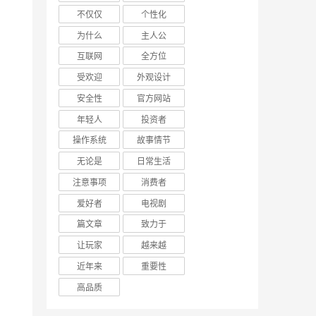
不仅仅
个性化
为什么
主人公
互联网
全方位
受欢迎
外观设计
安全性
官方网站
年轻人
投资者
操作系统
故事情节
无论是
日常生活
注意事项
消费者
爱好者
电视剧
篇文章
致力于
让玩家
越来越
近年来
重要性
高品质