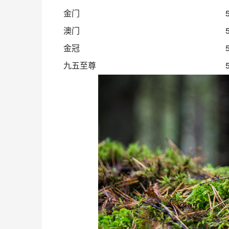
金门
澳门
金冠
九五至尊