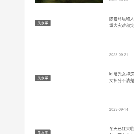
要打开软件
随着环境和
风水学
重大灾难和
种必要的个人
器是一种能
应等方式来净
2023-09-21
lol曙光女
风水学
女神分不清
要的一个角
的时候，曙
控制。曙光
2023-09-14
冬天已红来
风水学