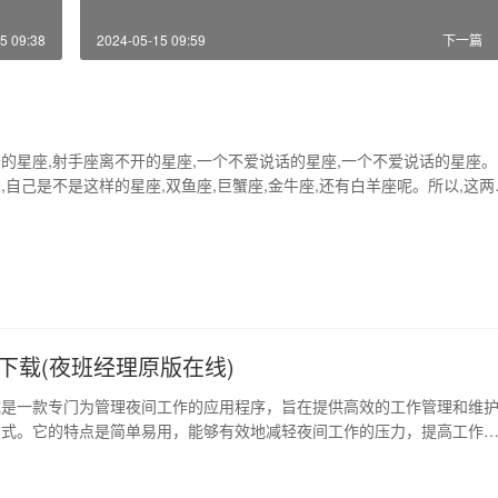
5 09:38
2024-05-15 09:59
下一篇
的星座,射手座离不开的星座,一个不爱说话的星座,一个不爱说话的星座。
,自己是不是这样的星座,双鱼座,巨蟹座,金牛座,还有白羊座呢。所以,这两
是绝配!【最容易让人误解的星座】冠军(水瓶座)、亚军(处女座)、季军(
名(天秤座)、第五名(巨蟹座)、第六名(金牛座)、第七名(双子座)、第八名(
名(射手…
下载(夜班经理原版在线)
载是一款专门为管理夜间工作的应用程序，旨在提供高效的工作管理和维
方式。它的特点是简单易用，能够有效地减轻夜间工作的压力，提高工作
细介绍夜班经理下载的功能和优势。 1、移动办公，无处不在 夜班经理
地在手机或平板电脑上运行，随时随地处理工作中的紧急情况。管理者只