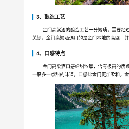
3、酿造工艺
 金门高粱酒的酿造工艺十分繁琐，需要经过高温蒸馏、冷却、沉淀、过滤、贮存等多个过程。其中，选料是
关键，金门高粱酒选用的是金门本地的高粱，并
4、口感特点
 金门高粱酒口感绵甜浓厚，含有极高的度数，入口后有一股独特的香味，回味悠长。澳门金门高粱酒则略带
一股多一点甜的味道，口感比金门更加柔和。金