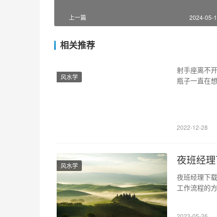
上一篇
2024-05-1
相关推荐
射手座离不开
风水学
瓶子一直在想
星座的人真的
鱼座)、第四
子座)、第九
2022-12-28
夜班经理
风水学
夜班经理下
工作流程的
率。下面将详
载可以轻松
2023-05-26