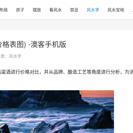
布局
房子
摆放
看风水
禁忌
风水学
风水宝地
格表图) -澳客手机版
分类：
风水学