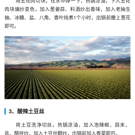
 将五花肉切块，在水中焯一下，热锅凉油，下入五花
肉块煸炒变色，加入葱姜蒜、料酒炒出香味，加入老抽生
抽、冰糖、盐、八角、香叶炖煮1个小时，出锅前撒上葱花
即可。
3、酸辣土豆丝
 将土豆洗净切丝，热锅凉油，加入泡辣椒、蒜末、
盐、醋拌炒，加入土豆丝翻炒，出锅前加入香菜即可。