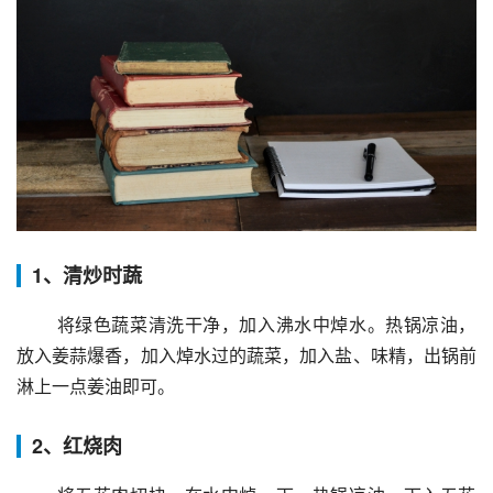
1、清炒时蔬
 将绿色蔬菜清洗干净，加入沸水中焯水。热锅凉油，
放入姜蒜爆香，加入焯水过的蔬菜，加入盐、味精，出锅前
淋上一点姜油即可。
2、红烧肉