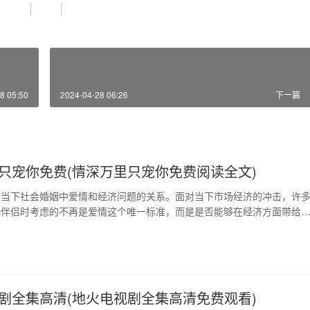
8 05:50
2024-04-28 06:26
下一篇
只宠你免费(情深万里只宠你免费阅读全文)
讨当下社会婚姻中爱情和经济问题的关系。面对当下市场经济的冲击，许
择伴侣时考虑的不再是爱情这个唯一标准，而是是否能够在经济方面带给
利。在这样的大背景下，爱情与金钱的关系在婚姻中更加密切，成为了无
。本文试图从多个角度来探讨这个话题，在分享一些例子后总结出一些个
 1、 爱情与金钱之间的关系 现在，在中国，…
剧全集高清(地火电视剧全集高清免费观看)