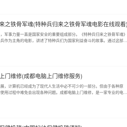
来之铁骨军魂(特种兵归来之铁骨军魂电影在线观看
中，军事力量一直是国家安全的重要组成部分。《特种兵归来之铁骨军魂
种兵作为主角的电影，讲述了特种兵们为国家利益奋斗的故事。通过这部
解了特种兵的训练、任务和职责等方面。电影中的主人公们身体力行地践
祖国、无愧于时代”的军人誓言。这部影片展现了特种兵不畏困难、不怕牺
挠的精神，也向我们传递了一种永不言败的军人精…
上门维修(成都电脑上门维修服务)
发展，计算机已经成为了现代人生活中必不可少的一部分。但由于各种原
在使用过程中难免会出现各种问题。成都电脑上门维修，是一家专业的电
为广大用户提供高效、专业、优质的计算机维修服务。无论你的电脑出现
要你一个电话，成都电脑上门维修的师傅就会准时赶到你家，帮你解决问
4小时在线解决问题 作为一家专业的电脑维修公司，…