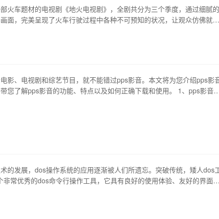
一部火车题材的电视剧《地火电视剧》，全剧共分为三个季度，通过细腻
的画面，完美呈现了火车行驶过程中各种不可预知的状况，让观众仿佛就
伴随剧中人物一起经历了一场震撼心灵的旅程。 1、探讨火车主题 电视
剧》从题材上选择了火车为主角，探讨了很多火车运行过程中可能遇到的
境变化、车辆故障、生命安全等等，而电视剧却…
电影、电视剧和综艺节目，就不能错过pps影音。本文将为您介绍pps影
带您了解pps影音的功能、特点以及如何正确下载和使用。 1、pps影音
ps影音是一款集高清影视在线观看、离线下载、本地播放、多屏互动于一体
器。它打破了传统影音软件只能播放本地媒体的限制，通过高效的云端加
户无需等待即可流畅观看高清影…
术的发展，dos操作系统的应用逐渐被人们所遗忘。突破传统，矮人dos
一个非常优秀的dos命令行操作工具，它具有良好的使用体验、友好的界面
特点。本文将介绍矮人dos工具箱4.2的功能、使用方法、常用命令等内
os用户进行工具选择。 1、mbr 矮人dos工具箱中的mbr命令是一个用
动引导扇区的工具…