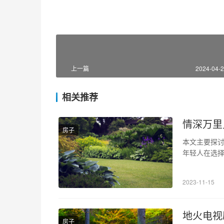
上一篇
2024-04-2
相关推荐
情深万里
房子
本文主要探
年轻人在选
己更多的便
回避的话题
2023-11-15
的心得体会。
地火电视
房子