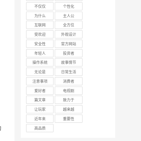
不仅仅
个性化
为什么
主人公
互联网
全方位
受欢迎
外观设计
安全性
官方网站
年轻人
投资者
操作系统
故事情节
无论是
日常生活
注意事项
消费者
爱好者
电视剧
篇文章
致力于
让玩家
越来越
近年来
重要性
高品质