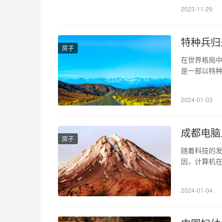
2023-11-29
特种兵归
房子
在世界格局
是一部以特
影，我们了
了他们“热爱
2024-01-03
牲、不屈不
成都电脑
房子
随着科技的
因，计算机
维修公司，
么问题，只
2024-01-04
题。 1、2