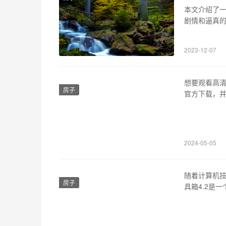
本文介绍了
剧情和逼真
处于火车上，
《地火电视
2023-12-07
题，比如环
想要观看高清
房子
官方下载，并
功能介绍 p
的影音播放
技术，让用
2024-05-05
随着计算机技
房子
具箱4.2是
强大的功能等
容，方便广大d
修复硬盘启