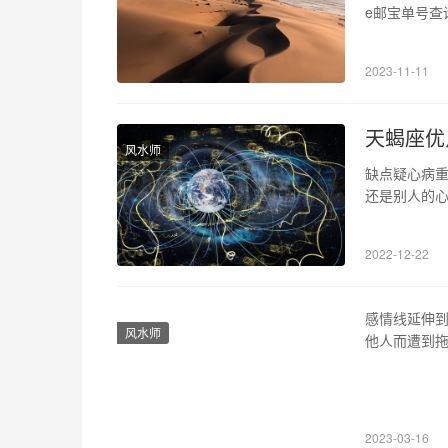
e邮宝单号查
邮宝单号查询
等传送服务。
2023-11-11
情况。 2、
天蝎座优
风水师
缺点疑心病重
还是别人的心
而且非常的细
理,就像是他
2022-12-22
各种的攻击,
感情线延伸
风水师
他人而遭到拖
猜疑而嫉妒、
的人，主滥施
名指下方的
2023-03-16