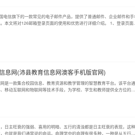
中国电信旗下的一款常见的电子邮件产品，提供了普通邮件、企业邮件和手
。本文将对126邮箱登录页面的使用和优势进行详细介绍。 1、登录页面
箱登录页面是用户登录邮箱的入口。它提供了包括用户名、密码输入框、验
码等功能。用户通过输入正确的用户名和密码，才能成功进入自己的邮箱
 首先，用户需要打开126邮…
信息网(沛县教育信息网澳客手机版官网)
息网是一款集合校园信息、教育资源和教学管理的智慧教育平台。该平台
网、移动互联网和物联网等技术手段，为学校、学生和教师提供全方位的
此，沛县教育信息网具有以下多个优势：信息共享化、协作的便捷性、管
育资源的丰富化以及师生之间的更紧密联系。 1、信息共享化 沛县教育
个校区的信息，形成一个信息共享的平台。师生…
中，日主旺衰的强弱、喜用的明暗、五行的清浊都是日主旺衰的表现，这
运，也就是我们通常说的命运。命理学中的命理有很多种，一种是从五行