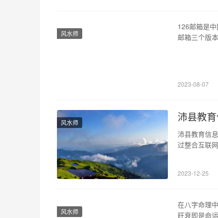
126邮箱是
风水师
邮箱三个版本
绍 126邮
码、忘记密
2、登录流程
2023-08-07
沛县教育
风水师
沛县教育信
过整合互联
息服务。因
的高效性、教
2023-12-25
息网集合各
在八字命理
风水师
旺衰即是命