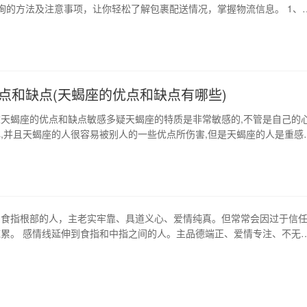
询的方法及注意事项，让你轻松了解包裹配送情况，掌握物流信息。 1、
的定义 e邮宝是中国邮政的一种快递服务，提供全球范围内的包裹、文件
e邮宝的快递单号可以通过查询网站或者手机app查询到包裹的投递及配
e邮宝单号查询的方法 通过以下几…
点和缺点(天蝎座的优点和缺点有哪些)
天蝎座的优点和缺点敏感多疑天蝎座的特质是非常敏感的,不管是自己的
,并且天蝎座的人很容易被别人的一些优点所伤害,但是天蝎座的人是重感
腻的,善于观察周围的一切。天蝎座的优点是对周围的人有着很强的防备
们的动物中的毒物一样,一旦被别人触碰到他们的底线,他们就会对这种人有
而且他们的行为往往也带有攻击性。…
到食指根部的人，主老实牢靠、具道义心、爱情纯真。但常常会因过于信
累。 感情线延伸到食指和中指之间的人。主品德端正、爱情专注、不无
具有良知、不会因爱情问题而招来失败。 感情线过长而延伸到木星丘外
爱情、独占欲顽、嫉妒悍戾、一味横行、不达目的不已。 感情线延伸到
人，表示多为内体的吃苦者，对肉体上的爱毫…