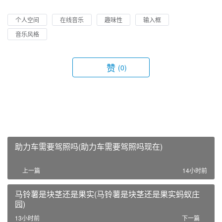
个人空间
在线音乐
趣味性
输入框
音乐风格
赞
(0)
助力车需要驾照吗(助力车需要驾照吗现在)
上一篇
14小时前
马铃薯是块茎还是果实(马铃薯是块茎还是果实蚂蚁庄
园)
13小时前
下一篇