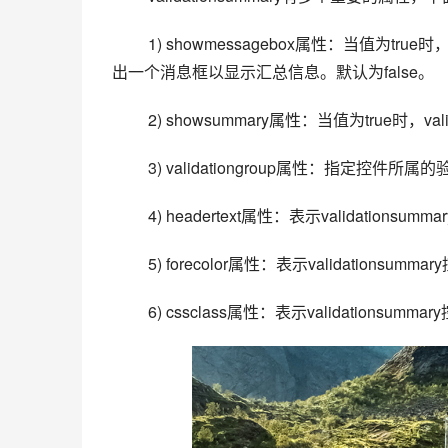
 1) showmessagebox属性：当值为true时，validationsummary控件可以在页面中生成javascript代码，用于弹
出一个消息框以显示汇总信息。默认为false。
 2) showsummary属性：当值为true时，
 3) validationgroup属性：指
 4) headertext属性：表示validation
 5) forecolor属性：表示validationsu
 6) cssclass属性：表示validationsumm