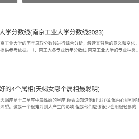
大学分数线(南京工业大学分数线2023)
南京工业大学的历年录取分数线进行综合分析，解读其背后的意义和变化
提供参考依据。 1、南工大各专业历年分数线 南京工业大学的专业种类
分数线也因不同专业而异。本节将对南工大各专业历年录取分数线进行梳
供参考。 2、南工大录取分数线的变化趋势 南京工业大学虽然历史悠久
数线并非静止不变。本节将对南工大录取分数…
好的4个属相(天蝎女哪个属相最聪明)
天蝎座是十二星座中最性感的星座,你表面知道他们很好强,但内心却可能
渴望。这是一个很难对别人产生的影响,但是他们应该很少会用很轻易的
情绪。天蝎座的人不擅长表达,如果对你有感觉的话,会表达,但是天蝎座喜
贞,又稳重,所以一旦爱情伙伴出现问题,天蝎座会陷入怀疑的境地。天蝎座
明确地告诉你自己是之前的那些感情…