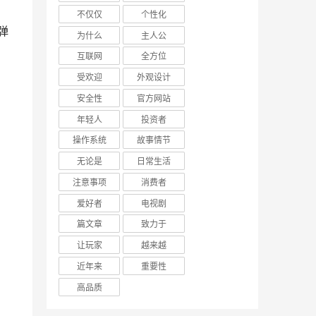
不仅仅
个性化
为什么
主人公
互联网
全方位
受欢迎
外观设计
安全性
官方网站
年轻人
投资者
操作系统
故事情节
无论是
日常生活
注意事项
消费者
爱好者
电视剧
篇文章
致力于
让玩家
越来越
近年来
重要性
高品质