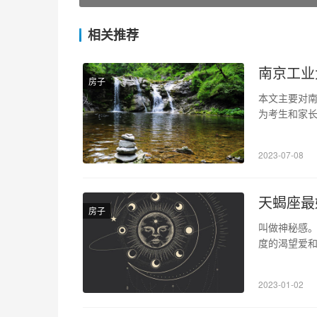
相关推荐
南京工业
房子
本文主要对
为考生和家长
多，其录取
理，为考生提
2023-07-08
但其录取分
天蝎座最
房子
叫做神秘感。
度的渴望爱和
达自己内心的
欢给对方很忠
2023-01-02
属相会非常