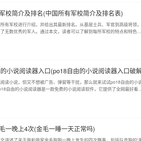
军校简介及排名(中国所有军校简介及排名表)
国所有军校进行介绍，并给出其最新排名。从基层士兵、军官到高级将领
养了无数优秀的军人。通过本文，读者可以了解到每所军校的特点和特色
旅之路做出更好的选择。 1、军事科学院 军事科学院是我国最高学府级
。不仅在军队中享有盛誉，在国外学术界也拥有很高的知名度。其主要目
指挥军官，研究军事科学理论。在全球大学排名…
自由的小说阅读器入口(po18自由的小说阅读器入口破解
阅读小说，但又不想被广告、弹窗等干扰，那么就来试试po18自由的小
o18自由的小说阅读器是一款免费的小说阅读软件，它提供了全网最好看
支持离线下载，让您随时随地愉快阅读想要的小说，且没有烦人的广告干
！ 1、po18自由的小说阅读器介绍 po18自由的小说阅读器在提供全网最
源的同时，还可以离线下载，方…
毛一晚上4次(金毛一睡一天正常吗)
文讲述了关于我和我家金毛狗狗一晚上发生的四次趣事，包括玩具狗的“