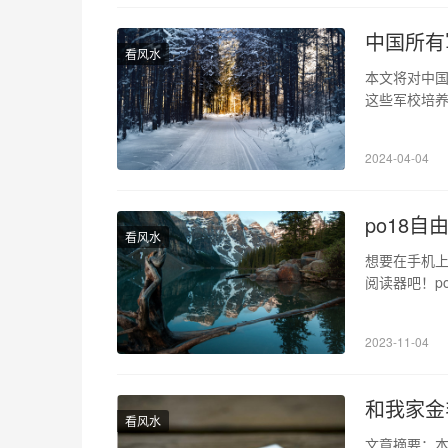
中国所有
看风水
本文将对中
这些军校培
并为自己的军
的军事院校
2024-04-04
是培养高级
po18
看风水
想要在手机上
阅读器吧！p
小说资源，
扰，完全免费
2023-11-04
看的小说资
和我家金
看风水
文章摘要：本