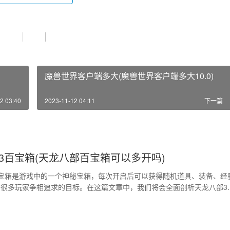
魔兽世界客户端多大(魔兽世界客户端多大10.0)
2 03:40
2023-11-12 04:11
下一篇
3百宝箱(天龙八部百宝箱可以多开吗)
宝箱是游戏中的一个神秘宝箱，每次开启后可以获得随机道具、装备、经
很多玩家争相追求的目标。在这篇文章中，我们将会全面剖析天龙八部3
一起来感受其中的激动与惊喜吧！ 1、天龙八部3百宝箱的种类 天龙八部
普通宝箱、黄金宝箱和钻石宝箱三种类型。其中普通宝箱开启后可以获得
铜钱奖励，黄金宝箱则会获得高级装备、…