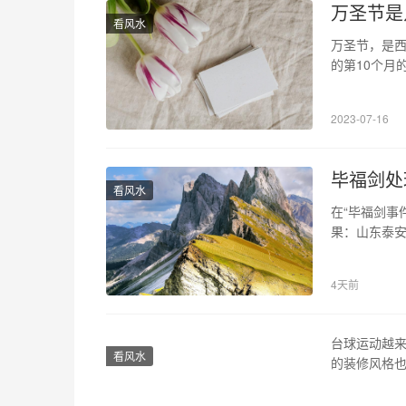
万圣节是
看风水
万圣节，是西
的第10个月
趣。接下来，
个节日在不同
2023-07-16
以追溯到公元
毕福剑处
看风水
在“毕福剑事
果：山东泰
罚。 1、旧
中心医院进
4天前
的关注和讨
台球运动越
看风水
的装修风格
议，帮助您打
考虑到与目