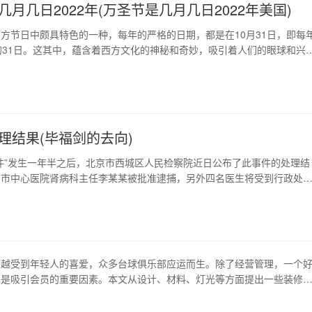
几月几日2022年(万圣节是几月几日2022年美国)
方节日中颇具特色的一种，每年的严格的日期，都是在10月31日，即每
的31日。这其中，蕴含着西方文化的神秘和奇妙，吸引着人们的眼球和兴
我们将深入探究2022年的万圣节，看看万圣节的来历和如何庆祝，以及
国家的文化内涵等等，带您进入主题。 1、万圣节的起源 万圣节的起源
前2000年的凯尔特人节日，当…
理结果(毕福剑的去向)
件”发生一年半之后，北京市西城区人民检察院近日公布了此事件的处理结
安市中心医院肾病科主任李某某被批准逮捕，另外四名医生将受到行政处
闻回顾 2018年7月1日，央视主持人毕福剑因患急性肾损伤被送往山东泰安
行治疗，在医院治疗期间，他的病情迅速恶化，最终不幸离世，引发了广
论。事件中，多位知名专家和医生表达了…
来越受到年轻人的喜爱，众多台球俱乐部应运而生。除了经营管理，一个
也是吸引会员的重要因素。本文从设计、材料、灯光等方面提出一些装修
造一个高品质的台球俱乐部。 1、设计风格选择 台球俱乐部的设计风格
标人群的匹配度以及与整体环境的统一性，可以选用经典的美式海盗风、