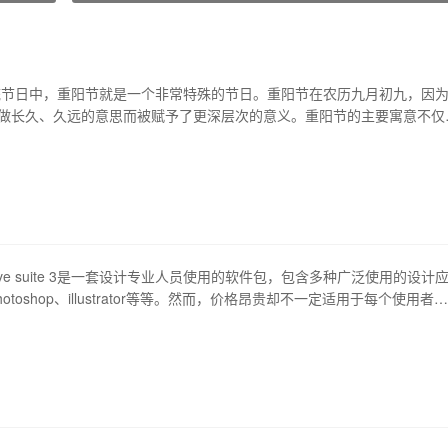
统节日中，重阳节就是一个非常特殊的节日。重阳节在农历九月初九，因
音做长久、久远的意思而被赋予了更深层次的意义。重阳节的主要寓意不仅
，更是弘扬孝道、关爱长者以及祈求健康长寿的体现。 1、弘扬孝道 重
寓意之一就是弘扬孝道。在中国古代社会中，孝敬父母一直是一种传统美
阳节这一天，人们和长辈一同登高远足、赏菊…
reative suite 3是一套设计专业人员使用的软件包，包含多种广泛使用的设计
otoshop、illustrator等等。然而，价格昂贵却不一定适用于每个使用者。
一种免费的方式可以使用cs3？本文将会给你提供一些相关的信息。 1、
寻找cs3免费下载的方式时，一定要注意澳客手机版的版权问题。任何破
件的…