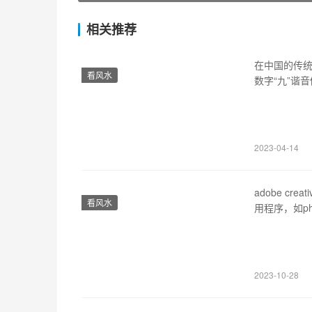
相关推荐
在中国的传
看风水
数字“九”谐
是节日的传承
节最重要的
德。而在重
2023-04-14
adobe c
看风水
用程序，如ph
那么，有没有
解合法性 在
解、盗版软
2023-10-28