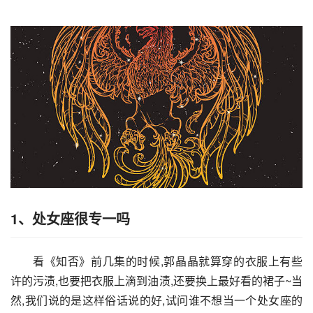
1、处女座很专一吗
看《知否》前几集的时候,郭晶晶就算穿的衣服上有些
许的污渍,也要把衣服上滴到油渍,还要换上最好看的裙子~当
然,我们说的是这样俗话说的好,试问谁不想当一个处女座的