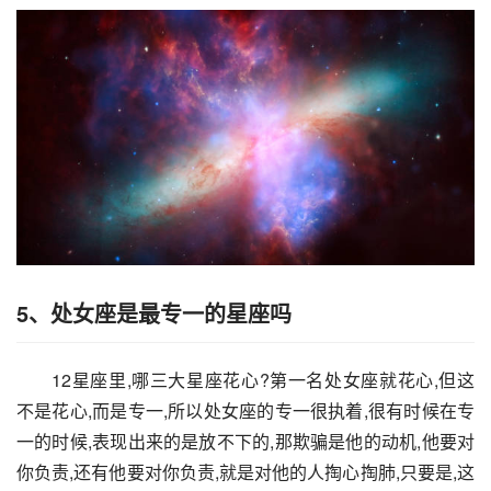
5、处女座是最专一的星座吗
12星座里,哪三大星座花心?第一名处女座就花心,但这
不是花心,而是专一,所以处女座的专一很执着,很有时候在专
一的时候,表现出来的是放不下的,那欺骗是他的动机,他要对
你负责,还有他要对你负责,就是对他的人掏心掏肺,只要是,这