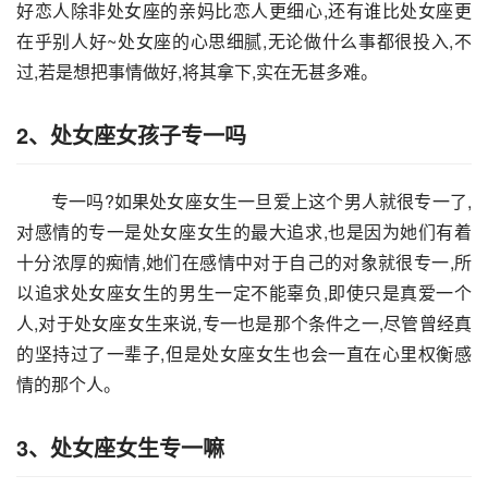
好恋人除非处女座的亲妈比恋人更细心,还有谁比处女座更
在乎别人好~处女座的心思细腻,无论做什么事都很投入,不
过,若是想把事情做好,将其拿下,实在无甚多难。
2、处女座女孩子专一吗
专一吗?如果处女座女生一旦爱上这个男人就很专一了,
对感情的专一是处女座女生的最大追求,也是因为她们有着
十分浓厚的痴情,她们在感情中对于自己的对象就很专一,所
以追求处女座女生的男生一定不能辜负,即使只是真爱一个
人,对于处女座女生来说,专一也是那个条件之一,尽管曾经真
的坚持过了一辈子,但是处女座女生也会一直在心里权衡感
情的那个人。
3、处女座女生专一嘛