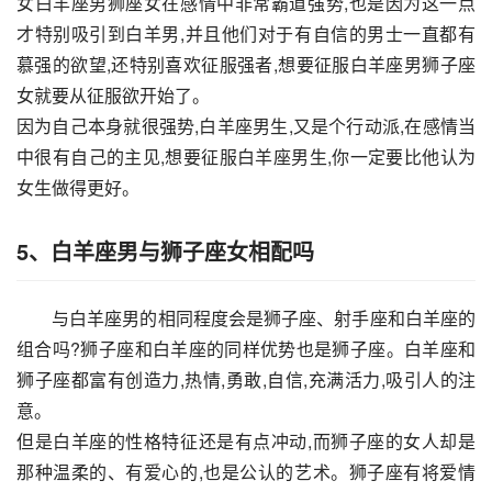
女白羊座男狮座女在感情中非常霸道强势,也是因为这一点
才特别吸引到白羊男,并且他们对于有自信的男士一直都有
慕强的欲望,还特别喜欢征服强者,想要征服白羊座男狮子座
女就要从征服欲开始了。
因为自己本身就很强势,白羊座男生,又是个行动派,在感情当
中很有自己的主见,想要征服白羊座男生,你一定要比他认为
女生做得更好。
5、白羊座男与狮子座女相配吗
与白羊座男的相同程度会是狮子座、射手座和白羊座的
组合吗?狮子座和白羊座的同样优势也是狮子座。白羊座和
狮子座都富有创造力,热情,勇敢,自信,充满活力,吸引人的注
意。
但是白羊座的性格特征还是有点冲动,而狮子座的女人却是
那种温柔的、有爱心的,也是公认的艺术。狮子座有将爱情