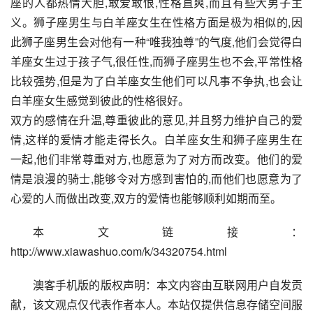
座的人都热情大胆,敢爱敢恨,性格直爽,而且有些大男子主
义。狮子座男生与白羊座女生在性格方面是极为相似的,因
此狮子座男生会对他有一种“唯我独尊”的气度,他们会觉得白
羊座女生过于孩子气,很任性,而狮子座男生也不会,平常性格
比较强势,但是为了白羊座女生他们可以凡事不争执,也会让
白羊座女生感觉到彼此的性格很好。
双方的感情在升温,尊重彼此的意见,并且努力维护自己的爱
情,这样的爱情才能走得长久。白羊座女生和狮子座男生在
一起,他们非常尊重对方,也愿意为了对方而改变。他们的爱
情是浪漫的骑士,能够令对方感到害怕的,而他们也愿意为了
心爱的人而做出改变,双方的爱情也能够顺利如期而至。
本文链接：
http://www.xiawashuo.com/k/34320754.html
澳客手机版的版权声明：本文内容由互联网用户自发贡
献，该文观点仅代表作者本人。本站仅提供信息存储空间服