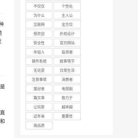
不仅仅
个性化
为什么
主人公
种
互联网
全方位
他
受欢迎
外观设计
觉
安全性
官方网站
年轻人
投资者
操作系统
故事情节
无论是
日常生活
注意事项
消费者
这是
爱好者
电视剧
篇文章
致力于
让玩家
越来越
就直
近年来
重要性
得和
高品质