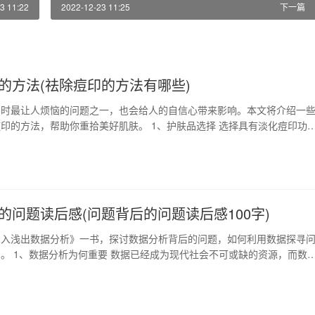
3 11:22
2022-12-23 11:25
下一篇
的方法(祛除痘印的方法有哪些)
期时最让人烦恼的问题之一，也会给人的自信心带来影响。本文将介绍一
印的方法，帮助你重拾美好肌肤。 1、护肤品选择 选择具有淡化痘印功
对痘印有很好的改善作用。例如含有熊果苷、维生素c、甘草酸等成分的
淡化色素沉淀、增加肌肤亮度，渐渐淡化痘印。 2、局部美白 对于集中
印，可以使用局部美白的方法。可以将柠…
的问题读后感(问题背后的问题读后感100字)
深入浅出数据分析》一书，探讨数据分析背后的问题，如何利用数据探寻
。 1、数据分析为何重要 数据已经成为现代社会不可或缺的资源，而数
数据中获取有价值的信息的过程。通过对数据的分析，我们可以更好地理
来。 2、数据分析的难点 数据分析的难点在于数据的质量和模型的适应
数据质量的问题常常是源头问题，需要从数据…