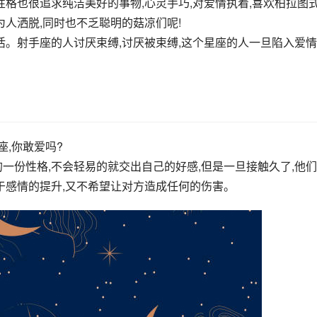
性格也很追求纯洁美好的事物,心灵手巧,对爱情执着,喜欢柏拉图
为人洒脱,同时也不乏聪明的菇凉们呢!
活。射手座的人讨厌束缚,讨厌被束缚,这个星座的人一旦陷入爱情
座,你敢爱吗?
一份性格,不会轻易的就交出自己的好感,但是一旦接触久了,他
于感情的提升,又不希望让对方造成任何的伤害。