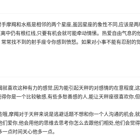
s射手摩羯和水瓶是相邻的两个星座,虽因星座的象性不同,应该是两
在距离中仍有根红线,只要有机会就可能牵动情愫。热爱自由气息的
、常常找不到的射手座令你感到愤怒。如果对小事不能有忍耐的
羯就喜欢这种有力的感觉,因为能引起天秤的对感情的在意程度,
得你是一个比较敏感,有些多愁善感的人,能让天秤座很喜欢你,但
些哦,摩羯对于天秤来说是逃避话题不想和你一个人沟通的机会,
他们爱你,他会用他的思维去思考你怎么去跟他们相处,他们会觉
,多一点时间关心他多一点。