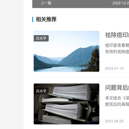
上一篇
2022-12-2
相关推荐
祛除痘印
风水学
痘印是青春
有效的祛除痘
的护肤品可以
白产品，可以
2024-01-16
小面积的痘
问题背后
风水学
本文结合《
题背后的真相
分析则是从
世界，预测未
2023-08-28
性。其中，