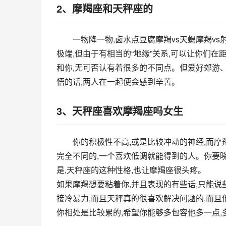
2、摩羯座和天秤座的
一物降一物,卤水点豆腐摩羯vs天蝎摩羯v
极端,但由于有相当的“地缘”关系,可以让你们
和你,无可否认有着很多的不同点。但爱好郊游
悟的话,两人在一起便会感到辛苦。
3、天秤座喜欢摩羯座吗女生
你的积极性不高,或是比较冲动的神经,而摩
完全不同的,一个喜欢低调就能得到的人。你要晓
是,天秤座的这种性格,也让摩羯座很头疼。
如果摩羯想要粘着你,并且表现的有些话,只能说
接冷暴力,而且天秤真的很喜欢解决问题的,而且
你相处是比较累的,希望你能够多包容他多一点