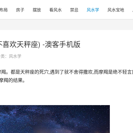
布局
房子
摆放
看风水
禁忌
风水学
风水宝地
喜欢天秤座) -澳客手机版
分类：
风水学
摩羯。都是天秤座的死穴,遇到了就不舍得撒欢,而摩羯是绝不轻言
欢摩羯的结果。